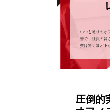
いつも通りのオ
善で、社員の皆
費は驚くほど下
圧倒的