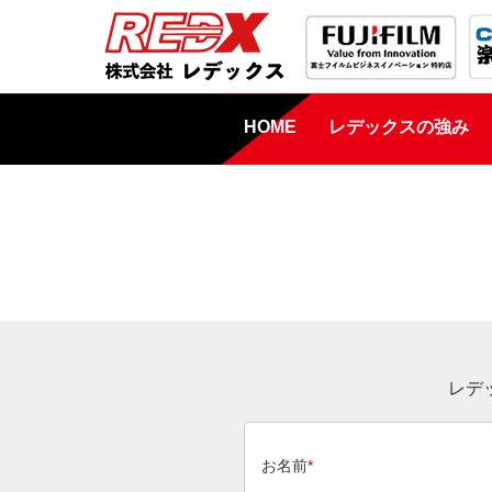
HOME
レデックスの強み
レデ
お名前
*